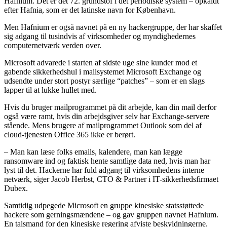
Hafnium. Det er det 72. grundstof i det periodiske system – opkaldt
efter Hafnia, som er det latinske navn for København.
Men Hafnium er også navnet på en ny hackergruppe, der har skaffet
sig adgang til tusindvis af virksomheder og myndighedernes
computernetværk verden over.
Microsoft advarede i starten af sidste uge sine kunder mod et
gabende sikkerhedshul i mailsystemet Microsoft Exchange og
udsendte under stort postyr særlige “patches” – som er en slags
lapper til at lukke hullet med.
Hvis du bruger mailprogrammet på dit arbejde, kan din mail derfor
også være ramt, hvis din arbejdsgiver selv har Exchange-servere
stående. Mens brugere af mailprogrammet Outlook som del af
cloud-tjenesten Office 365 ikke er berørt.
– Man kan læse folks emails, kalendere, man kan lægge
ransomware ind og faktisk hente samtlige data ned, hvis man har
lyst til det. Hackerne har fuld adgang til virksomhedens interne
netværk, siger Jacob Herbst, CTO & Partner i IT-sikkerhedsfirmaet
Dubex.
Samtidig udpegede Microsoft en gruppe kinesiske statsstøttede
hackere som gerningsmændene – og gav gruppen navnet Hafnium.
En talsmand for den kinesiske regering afviste beskyldningerne.