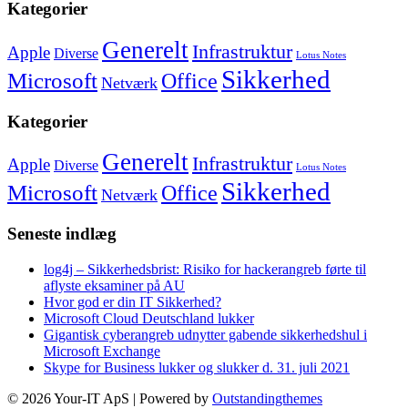
Kategorier
Generelt
Infrastruktur
Apple
Diverse
Lotus Notes
Sikkerhed
Microsoft
Office
Netværk
Kategorier
Generelt
Infrastruktur
Apple
Diverse
Lotus Notes
Sikkerhed
Microsoft
Office
Netværk
Seneste indlæg
log4j – Sikkerhedsbrist: Risiko for hackerangreb førte til
aflyste eksaminer på AU
Hvor god er din IT Sikkerhed?
Microsoft Cloud Deutschland lukker
Gigantisk cyberangreb udnytter gabende sikkerhedshul i
Microsoft Exchange
Skype for Business lukker og slukker d. 31. juli 2021
© 2026 Your-IT ApS | Powered by
Outstandingthemes