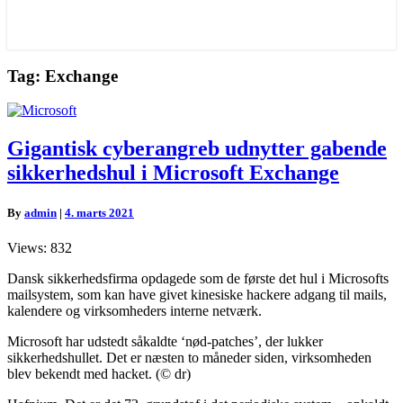
Tag:
Exchange
Gigantisk
Gigantisk cyberangreb udnytter gabende
cyberangreb
sikkerhedshul i Microsoft Exchange
udnytter
gabende
sikkerhedshul
By
admin
|
4. marts 2021
i
Microsoft
Views: 832
Exchange
Dansk sikkerhedsfirma opdagede som de første det hul i Microsofts
mailsystem, som kan have givet kinesiske hackere adgang til mails,
kalendere og virksomheders interne netværk.
Microsoft har udstedt såkaldte ‘nød-patches’, der lukker
sikkerhedshullet. Det er næsten to måneder siden, virksomheden
blev bekendt med hacket. (© dr)