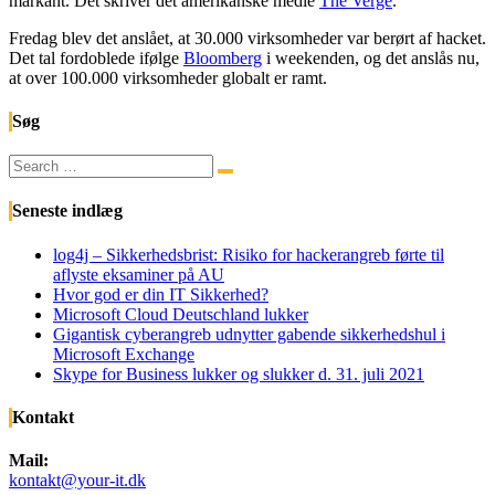
markant. Det skriver det amerikanske medie
The Verge
.
Fredag blev det anslået, at 30.000 virksomheder var berørt af hacket.
Det tal fordoblede ifølge
Bloomberg
i weekenden, og det anslås nu,
at over 100.000 virksomheder
globalt
er ramt.
Søg
Search
Search
for:
Seneste indlæg
log4j – Sikkerhedsbrist: Risiko for hackerangreb førte til
aflyste eksaminer på AU
Hvor god er din IT Sikkerhed?
Microsoft Cloud Deutschland lukker
Gigantisk cyberangreb udnytter gabende sikkerhedshul i
Microsoft Exchange
Skype for Business lukker og slukker d. 31. juli 2021
Kontakt
Mail:
kontakt@your-it.dk