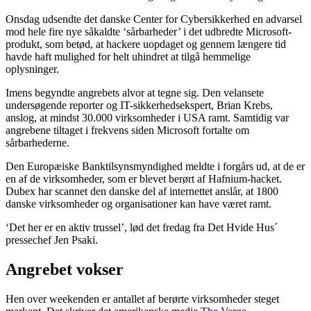
Onsdag udsendte det danske Center for Cybersikkerhed en advarsel
mod hele fire nye såkaldte ‘sårbarheder’ i det udbredte Microsoft-
produkt, som betød, at hackere uopdaget og gennem længere tid
havde haft mulighed for helt uhindret at tilgå hemmelige
oplysninger.
Imens begyndte angrebets alvor at tegne sig. Den velansete
undersøgende reporter og IT-sikkerhedsekspert, Brian Krebs,
anslog, at mindst 30.000 virksomheder i USA ramt. Samtidig var
angrebene tiltaget i frekvens siden Microsoft fortalte om
sårbarhederne.
Den Europæiske Banktilsynsmyndighed meldte i forgårs ud, at de er
en af de virksomheder, som er blevet berørt af Hafnium-hacket.
Dubex har scannet den danske del af internettet anslår, at 1800
danske virksomheder og organisationer kan have været ramt.
‘Det her er en aktiv trussel’, lød det fredag fra Det Hvide Hus´
pressechef Jen Psaki.
Angrebet vokser
Hen over weekenden er antallet af berørte virksomheder steget