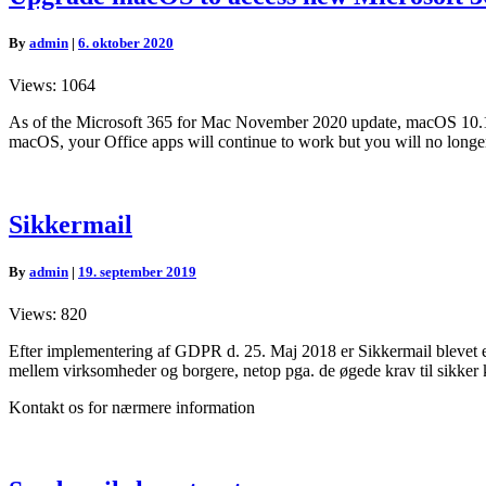
macOS
to
By
admin
|
6. oktober 2020
access
new
Views: 1064
Microsoft
365
As of the Microsoft 365 for Mac November 2020 update, macOS 10.14 
for
macOS, your Office apps will continue to work but you will no longer
Mac
updates
Sikkermail
Sikkermail
By
admin
|
19. september 2019
Views: 820
Efter implementering af GDPR d. 25. Maj 2018 er Sikkermail blevet 
mellem virksomheder og borgere, netop pga. de øgede krav til sikker
Kontakt os for nærmere information
Send