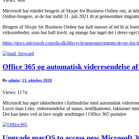
Views: 904
slukker
d.
Microsoft har mindet brugere af Skype for Business Online om, at tide
31.
Online-brugere, at de har indtil 31. juli 2021 til at gennemføre migrat
juli
2021
Brugere af Skype for Business Online har haft masser af tid til at for
virksomheder, som har haft travlt, og mange har taget det i deres eget 
https://docs.microsoft.com/da-dk/lifecycle/announcements/skype-for-b
Office
Office 365 og automatisk videresendelse af
365
og
By
admin
|
21. oktober 2020
automatisk
videresendelse
Views: 1174
af
mails
Microsoft har øget sikkerheden i forbindelse med automatisk videresen
Laver man f.eks. videresendelse af status, notifikationer, fakturaer m
Det kan løses ved at lave nogle ændringer i Office 365 portalen
Upgrade
Upgrade macOS to access new Microsoft 3