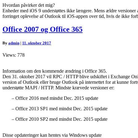
Hvordan påvirker det mig?
Enheder med iOS 9 understøttes ikke længere.
Mens ældre versioner a
forringet oplevelse af Outlook til iOS-appen over tid, hvis de ikke forb
Office
Office 2007 og Office 365
2007
og
By
admin
|
11. oktober 2017
Office
365
Views: 778
Information om den kommende ændring i Office 365.
Den 31. oktober 2017 vil RPC / HTTP blive udskiftet i Exchange Onl
version af Outlook eller bruge Outlook på internettet for at kunne fo
understøtte MAPI / HTTP. Mindste krævede versioner er:
– Office 2016 med mindst Dec. 2015 update
– Office 2013 SP1 med mindst Dec. 2015 update
– Office 2010 SP2 med mindst Dec. 2015 update
Disse opdateringer kan hentes via Windows update