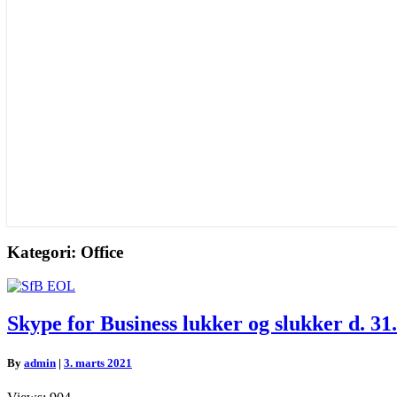
Kategori:
Office
Skype
Skype for Business lukker og slukker d. 31.
for
Business
By
admin
|
3. marts 2021
lukker
og