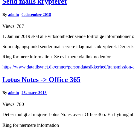
Send mails krypteret
mails
krypteret
By
admin
|
6. december 2018
Views: 787
1. Januar 2019 skal alle virksomheder sende fortrolige informationer ov
Som udgangspunkt sender mailservere idag mails ukrypteret. Der er kra
Ring for mere information. Se evt. mere via link nedenfor
https://www.datatilsynet.dk/emner/persondatasikkerhed/transmission-a
Lotus
Lotus Notes -> Office 365
Notes
-
By
admin
|
28. marts 2018
>
Office
Views: 780
365
Det er muligt at migrere Lotus Notes over i Office 365. En flytning af 
Ring for nærmere information