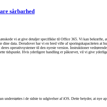
are sårbarhed
kede vi at give detaljer specifikke til Office 365. Vi kan bekræfte, at 
tte dine data. Derudover har vi en bred vifte af sporingskapaciteten at h
t deres operativsystemer til den nyeste version. Instruktioner vedrøre
dette tidspunkt. Hvis yderligere handling er påkrævet, vil vi give yderli
 understøttes i de sidste to udgivelser af iOS.
Dette betyder, at nye a