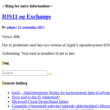
->Ring for mere information<-
IOS11
IOS11 og Exchange
og
Exchange
By
admin
|
21. september 2017
Views: 808
Der er problemer med den nye version af Apple’s operativsystem IOS
Anbefaling: Vent med at installere til det er løst
Søg
Search
Search
for:
Seneste indlæg
log4j – Sikkerhedsbrist: Risiko for hackerangreb førte til afly
Hvor god er din IT Sikkerhed?
Microsoft Cloud Deutschland lukker
Gigantisk cyberangreb udnytter gabende sikkerhedshul i Micr