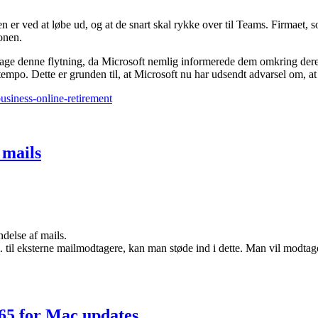
n er ved at løbe ud, og at de snart skal rykke over til Teams. Firmaet,
ionen.
etage denne flytning, da Microsoft nemlig informerede dem omkring deres
tempo. Dette er grunden til, at Microsoft nu har udsendt advarsel om, at 
usiness-online-retirement
 mails
delse af mails.
m. til eksterne mailmodtagere, kan man støde ind i dette. Man vil modtag
65 for Mac updates