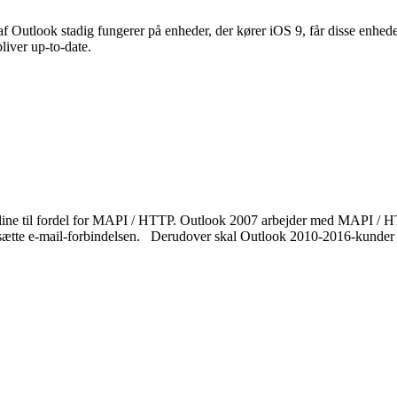
f Outlook stadig fungerer på enheder, der kører iOS 9, får disse enhede
liver up-to-date.
ine til fordel for MAPI / HTTP. Outlook 2007 arbejder med MAPI / HTT
rtsætte e-mail-forbindelsen. Derudover skal Outlook 2010-2016-kunder si