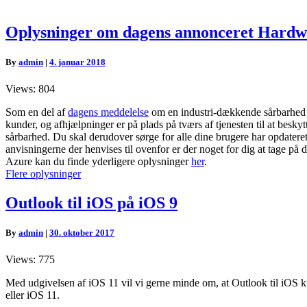
Oplysninger
Oplysninger om dagens annonceret Hardw
om
dagens
By
admin
|
4. januar 2018
annonceret
Hardware
Views: 804
sårbarhed
Som en del af
dagens meddelelse
om en industri-dækkende sårbarhed øns
kunder, og afhjælpninger er på plads på tværs af tjenesten til at besky
sårbarhed. Du skal derudover sørge for alle dine brugere har opdatere
anvisningerne der henvises til ovenfor er der noget for dig at tage på 
Azure kan du finde yderligere oplysninger
her
.
Flere oplysninger
Outlook
Outlook til iOS på iOS 9
til
iOS
By
admin
|
30. oktober 2017
på
iOS
Views: 775
9
Med udgivelsen af iOS 11 vil vi gerne minde om, at Outlook til iOS kun
eller iOS 11.