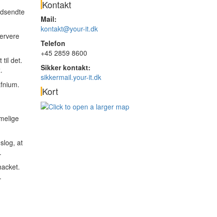
Kontakt
udsendte
Mail:
kontakt@your-it.dk
servere
Telefon
+45 2859 8600
til det.
Sikker kontakt:
.
sikkermail.your-it.dk
fnium.
Kort
melige
slog, at
.
hacket.
.