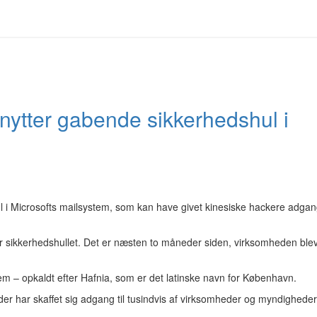
nytter gabende sikkerhedshul i
i Microsofts mailsystem, som kan have givet kinesiske hackere adgang
ker sikkerhedshullet. Det er næsten to måneder siden, virksomheden ble
tem – opkaldt efter Hafnia, som er det latinske navn for København.
r har skaffet sig adgang til tusindvis af virksomheder og myndighede