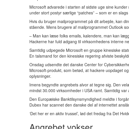
Microsoft advarede i starten af sidste uge sine kund
under stort postyr særlige “patches” – som er en slags l
Hvis du bruger mailprogrammet på dit arbejde, kan din
stående. Mens brugere af mailprogrammet Outlook som d
– Man kan læse folks emails, kalendere, man kan lægge
Hackerne har fuld adgang til virksomhedens interne ne
Samtidig udpegede Microsoft en gruppe kinesiske st
En talsmand for den kinesiske regering afviste beskyl
Onsdag udsendte det danske Center for Cybersikkerhed
Microsoft-produkt, som betød, at hackere uopdaget og 
oplysninger.
Imens begyndte angrebets alvor at tegne sig. Den vela
mindst 30.000 virksomheder i USA ramt. Samtidig var a
Den Europæiske Banktilsynsmyndighed meldte i forgårs 
Dubex har scannet den danske del af internettet ansl
‘Det her er en aktiv trussel’, lød det fredag fra Det Hv
Angrebet vokser