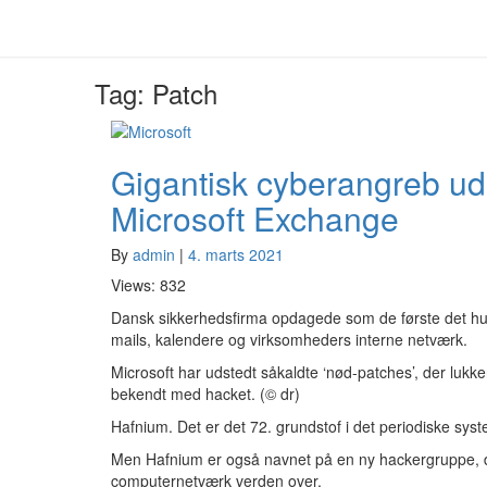
Tag:
Patch
Gigantisk cyberangreb ud
Gigantisk
cyberangreb
Microsoft Exchange
udnytter
gabende
By
admin
|
4. marts 2021
sikkerhedshul
i
Views: 832
Microsoft
Dansk sikkerhedsfirma opdagede som de første det hul 
Exchange
mails, kalendere og virksomheders interne netværk.
Microsoft har udstedt såkaldte ‘nød-patches’, der luk
bekendt med hacket. (© dr)
Hafnium. Det er det 72. grundstof i det periodiske sys
Men Hafnium er også navnet på en ny hackergruppe, de
computernetværk verden over.