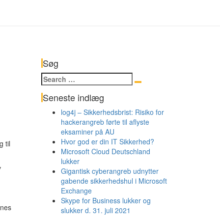
Søg
Search
Search
for:
Seneste indlæg
log4j – Sikkerhedsbrist: Risiko for
hackerangreb førte til aflyste
eksaminer på AU
Hvor god er din IT Sikkerhed?
 til
Microsoft Cloud Deutschland
lukker
v
Gigantisk cyberangreb udnytter
gabende sikkerhedshul i Microsoft
Exchange
Skype for Business lukker og
rnes
slukker d. 31. juli 2021