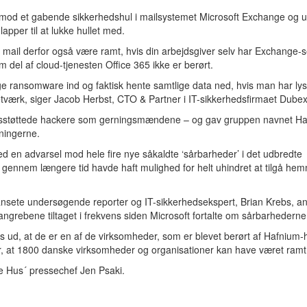
er mod et gabende sikkerhedshul i mailsystemet Microsoft Exchange og 
apper til at lukke hullet med.
 mail derfor også være ramt, hvis din arbejdsgiver selv har Exchange-
el af cloud-tjenesten Office 365 ikke er berørt.
 ransomware ind og faktisk hente samtlige data ned, hvis man har lyst 
tværk, siger Jacob Herbst, CTO & Partner i IT-sikkerhedsfirmaet Dubex
atsstøttede hackere som gerningsmændene – og gav gruppen navnet Ha
dningerne.
 en advarsel mod hele fire nye såkaldte ‘sårbarheder’ i det udbredte
gennem længere tid havde haft mulighed for helt uhindret at tilgå hem
nsete undersøgende reporter og IT-sikkerhedsekspert, Brian Krebs, an
ngrebene tiltaget i frekvens siden Microsoft fortalte om sårbarhederne
ud, at de er en af de virksomheder, som er blevet berørt af Hafnium-
år, at 1800 danske virksomheder og organisationer kan have været ramt
ide Hus´ pressechef Jen Psaki.