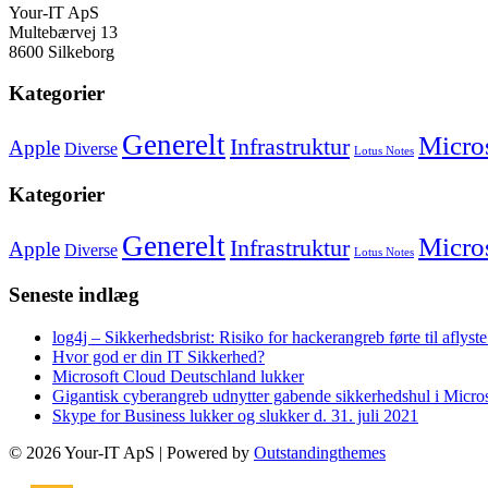
Your-IT ApS
Multebærvej 13
8600 Silkeborg
Kategorier
Generelt
Micro
Infrastruktur
Apple
Diverse
Lotus Notes
Kategorier
Generelt
Micro
Infrastruktur
Apple
Diverse
Lotus Notes
Seneste indlæg
log4j – Sikkerhedsbrist: Risiko for hackerangreb førte til afly
Hvor god er din IT Sikkerhed?
Microsoft Cloud Deutschland lukker
Gigantisk cyberangreb udnytter gabende sikkerhedshul i Micr
Skype for Business lukker og slukker d. 31. juli 2021
© 2026 Your-IT ApS | Powered by
Outstandingthemes