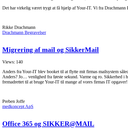
Det har virkelig været trygt at få hjælp af Your-IT. Vi fra Drachmann B
Rikke Drachmann
Drachmann Begravelser
Migrering
Migrering af mail og SikkerMail
af
mail
Views: 140
og
SikkerMail
Anders fra Your-IT blev booket til at flytte mit firmas mailsystem så
Anders? Jo… venlighed fra første sekund. Varme og ro. Sikkerhed i h
fremadrettet til at bruge Your-IT til mange af vores firmas IT opgaver!
Preben Joffe
medkoncept ApS
Office
Office 365 og SIKKER@MAIL
365