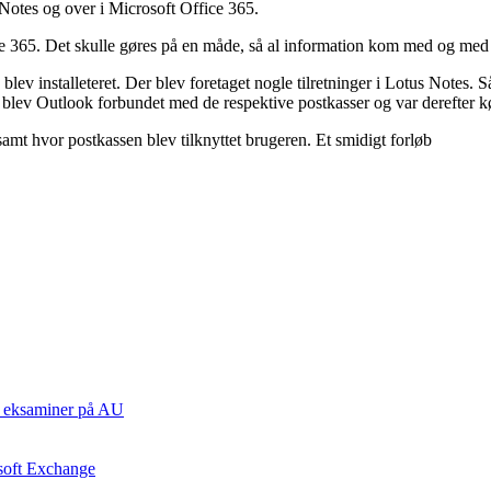
 Notes og over i Microsoft Office 365.
ice 365. Det skulle gøres på en måde, så al information kom med og med 
 installeteret. Der blev foretaget nogle tilretninger i Lotus Notes. Så
ter blev Outlook forbundet med de respektive postkasser og var derefter 
 samt hvor postkassen blev tilknyttet brugeren. Et smidigt forløb
ste eksaminer på AU
osoft Exchange