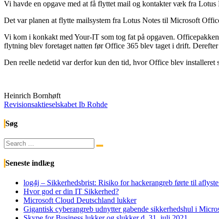
Vi havde en opgave med at få flyttet mail og kontakter væk fra Lotus
Det var planen at flytte mailsystem fra Lotus Notes til Microsoft Off
Vi kom i konkakt med Your-IT som tog fat på opgaven. Officepakken blev
flytning blev foretaget natten før Office 365 blev taget i drift. Deref
Den reelle nedetid var derfor kun den tid, hvor Office blev installeret
Heinrich Bornhøft
Revisionsaktieselskabet Ib Rohde
Søg
Search
Search
for:
Seneste indlæg
log4j – Sikkerhedsbrist: Risiko for hackerangreb førte til afly
Hvor god er din IT Sikkerhed?
Microsoft Cloud Deutschland lukker
Gigantisk cyberangreb udnytter gabende sikkerhedshul i Micr
Skype for Business lukker og slukker d. 31. juli 2021