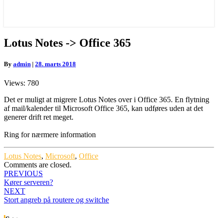
Lotus
Lotus Notes -> Office 365
Notes
-
By
admin
|
28. marts 2018
>
Office
Views: 780
365
Det er muligt at migrere Lotus Notes over i Office 365. En flytning
af mail/kalender til Microsoft Office 365, kan udføres uden at det
generer drift ret meget.
Ring for nærmere information
Lotus Notes
,
Microsoft
,
Office
Comments are closed.
Post
PREVIOUS
Kører serveren?
navigation
NEXT
Stort angreb på routere og switche