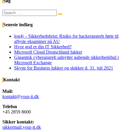
Søg
Search
Search
for:
Seneste indlæg
log4j – Sikkerhedsbrist: Risiko for hackerangreb førte til
aflyste eksaminer på AU
Hvor god er din IT Sikkerhed?
Microsoft Cloud Deutschland lukker
Gigantisk cyberangreb udnytter gabende sikkerhedshul i
Microsoft Exchange
Skype for Business lukker og slukker d. 31. juli 2021
Kontakt
Mail:
kontakt@your-it.dk
Telefon
+45 2859 8600
Sikker kontakt:
sikkermail.your-it.dk