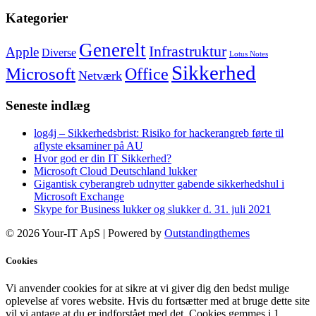
Kategorier
Generelt
Infrastruktur
Apple
Diverse
Lotus Notes
Sikkerhed
Microsoft
Office
Netværk
Seneste indlæg
log4j – Sikkerhedsbrist: Risiko for hackerangreb førte til
aflyste eksaminer på AU
Hvor god er din IT Sikkerhed?
Microsoft Cloud Deutschland lukker
Gigantisk cyberangreb udnytter gabende sikkerhedshul i
Microsoft Exchange
Skype for Business lukker og slukker d. 31. juli 2021
© 2026 Your-IT ApS | Powered by
Outstandingthemes
Cookies
Vi anvender cookies for at sikre at vi giver dig den bedst mulige
oplevelse af vores website. Hvis du fortsætter med at bruge dette site
vil vi antage at du er indforstået med det. Cookies gemmes i 1