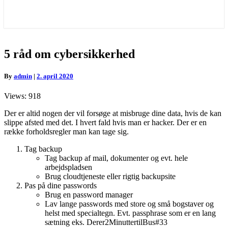
5
5 råd om cybersikkerhed
råd
om
By
admin
|
2. april 2020
cybersikkerhed
Views: 918
Der er altid nogen der vil forsøge at misbruge dine data, hvis de kan
slippe afsted med det. I hvert fald hvis man er hacker. Der er en
række forholdsregler man kan tage sig.
Tag backup
Tag backup af mail, dokumenter og evt. hele
arbejdspladsen
Brug cloudtjeneste eller rigtig backupsite
Pas på dine passwords
Brug en password manager
Lav lange passwords med store og små bogstaver og
helst med specialtegn. Evt. passphrase som er en lang
sætning eks. Derer2MinuttertilBus#33