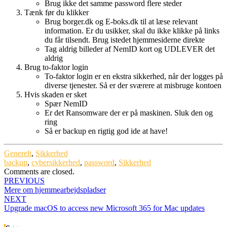
Brug ikke det samme password flere steder
Tænk før du klikker
Brug borger.dk og E-boks.dk til at læse relevant
information. Er du usikker, skal du ikke klikke på links
du får tilsendt. Brug istedet hjemmesiderne direkte
Tag aldrig billeder af NemID kort og UDLEVER det
aldrig
Brug to-faktor login
To-faktor login er en ekstra sikkerhed, når der logges på
diverse tjenester. Så er der sværere at misbruge kontoen
Hvis skaden er sket
Spær NemID
Er det Ransomware der er på maskinen. Sluk den og
ring
Så er backup en rigtig god ide at have!
Generelt
,
Sikkerhed
backup
,
cybersikkerhed
,
password
,
Sikkerhed
Comments are closed.
Post
PREVIOUS
Mere om hjemmearbejdspladser
navigation
NEXT
Upgrade macOS to access new Microsoft 365 for Mac updates