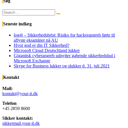
Søg
Search
Search
for:
Seneste indlæg
log4j – Sikkerhedsbrist: Risiko for hackerangreb førte til
aflyste eksaminer på AU
Hvor god er din IT Sikkerhed?
Microsoft Cloud Deutschland lukker
Gigantisk cyberangreb udnytter gabende sikkerhedshul i
Microsoft Exchange
Skype for Business lukker og slukker d. 31. juli 2021
Kontakt
Mail:
kontakt@your-it.dk
Telefon
+45 2859 8600
Sikker kontakt:
sikkermail.your-it.dk